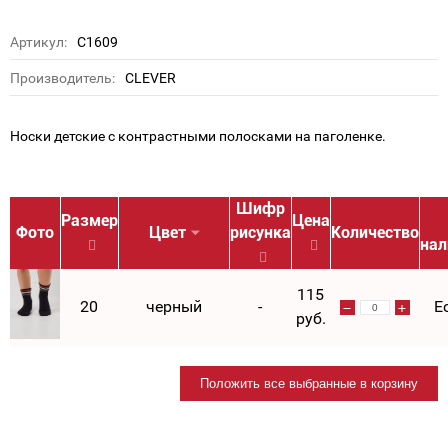
Артикул:
С1609
Производитель:
CLEVER
Носки детские с контрастными полосками на паголенке.
Шифр
Размер
Цена
Фото
Цвет
рисунка
Количество
нал
115
20
черный
-
Е
руб.
Положить все выбранные в корзину