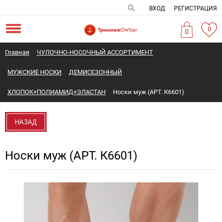
ВХОД
РЕГИСТРАЦИЯ
0
0
Главная
ЧУЛОЧНО-НОСОЧНЫЙ АССОРТИМЕНТ
МУЖСКИЕ НОСКИ
ДЕМИСЕЗОННЫЙ
ХЛОПОК+ПОЛИАМИД+ЭЛАСТАН
Носки муж (АРТ. К6601)
НАЗАД
Носки муж (АРТ. К6601)
Новинка