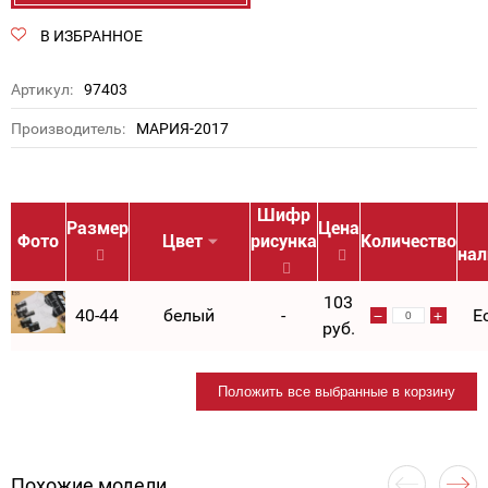
В ИЗБРАННОЕ
Артикул:
97403
Производитель:
МАРИЯ-2017
Шифр
Размер
Цена
Фото
Цвет
рисунка
Количество
нал
103
40-44
белый
-
Е
руб.
Положить все выбранные в корзину
Похожие модели