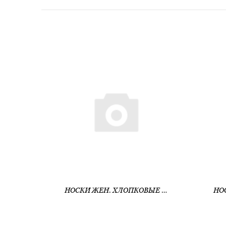
НОСКИ ЖЕН. ХЛОПКОВЫЕ CE CLASSIC (АРТ. 26С-43СП)