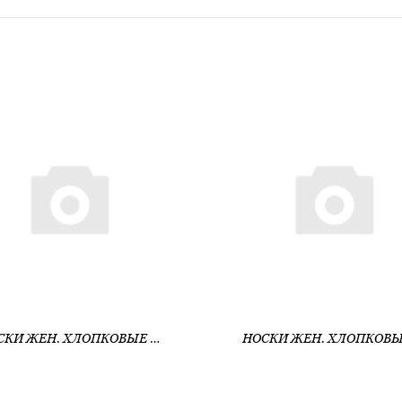
НОСКИ ЖЕН. ХЛОПКОВЫЕ CE CLASSIC (АРТ. 26С-2СП)