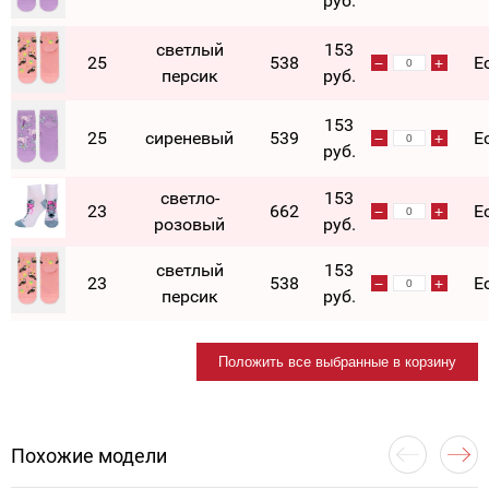
руб.
светлый
153
25
538
Е
персик
руб.
153
25
сиреневый
539
Е
руб.
светло-
153
23
662
Е
розовый
руб.
светлый
153
23
538
Е
персик
руб.
Положить все выбранные в корзину
Похожие модели