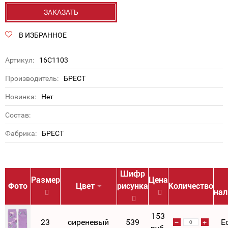
ЗАКАЗАТЬ
В ИЗБРАННОЕ
Артикул:
16С1103
Производитель:
БРЕСТ
Новинка:
Нет
Состав:
Фабрика:
БРЕСТ
Шифр
Размер
Цена
Фото
Цвет
рисунка
Количество
нал
153
23
сиреневый
539
Е