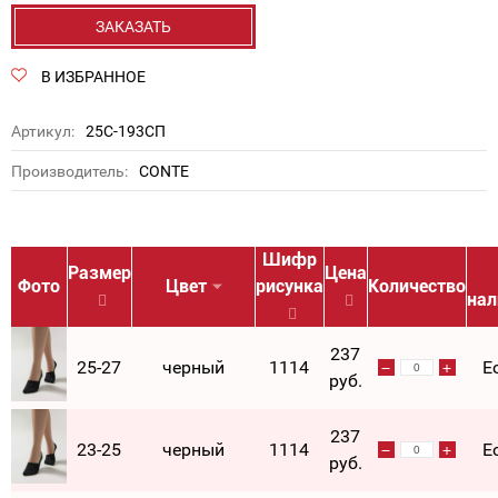
ЗАКАЗАТЬ
В ИЗБРАННОЕ
Артикул:
25С-193СП
Производитель:
CONTE
Шифр
Размер
Цена
Фото
Цвет
рисунка
Количество
нал
237
25-27
черный
1114
Е
руб.
237
23-25
черный
1114
Е
руб.