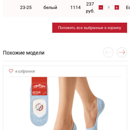
237
23-25
белый
1114
Е
руб.
Положить все выбранные в корзину
Похожие модели
в избранное