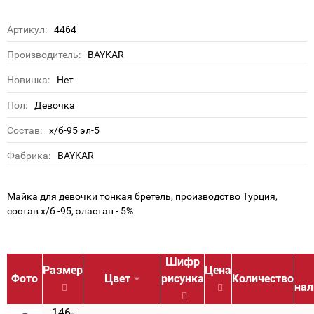
Артикул:
4464
Производитель:
BAYKAR
Новинка:
Нет
Пол:
Девочка
Состав:
х/б-95 эл-5
Фабрика:
BAYKAR
Майка для девочки тонкая бретель, производство Турция,
состав х/б -95, эластан - 5%
Шифр
Размер
Цена
Фото
Цвет
рисунка
Количество
нал
146-