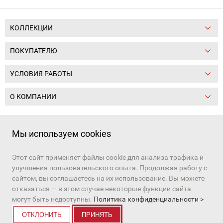
КОЛЛЕКЦИИ
ПОКУПАТЕЛЮ
УСЛОВИЯ РАБОТЫ
О КОМПАНИИ
Следите за нами:
Мы используем cookies
Этот сайт применяет файлы cookie для анализа трафика и
+7 (391) 206-97-03, +7 (391) 206-97-01
улучшения пользовательского опыта. Продолжая работу с
Наш канал в
MAX
и
Telegram
сайтом, вы соглашаетесь на их использование. Вы можете
e-mail:
sale10@tot24.ru
отказаться — в этом случае некоторые функции сайта
© Все права защищены
могут быть недоступны.
Политика конфиденциальности >
ОТКЛОНИТЬ
ПРИНЯТЬ
Разработка сайта
:
ITB company