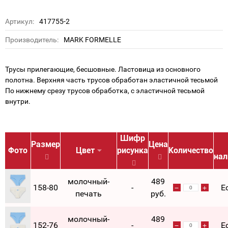
Артикул:
417755-2
Производитель:
MARK FORMELLE
Трусы прилегающие, бесшовные. Ластовица из основного
полотна. Верхняя часть трусов обработан эластичной тесьмой
По нижнему срезу трусов обработка, с эластичной тесьмой
внутри.
Шифр
Размер
Цена
Фото
Цвет
рисунка
Количество
нал
молочный-
489
158-80
-
Е
печать
руб.
молочный-
489
152-76
-
Е