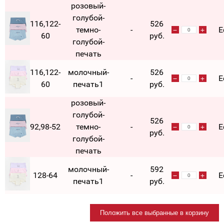
розовый-
голубой-
116,122-
526
темно-
-
Е
60
руб.
голубой-
печать
116,122-
молочный-
526
-
Е
60
печать1
руб.
розовый-
голубой-
526
92,98-52
темно-
-
Е
руб.
голубой-
печать
молочный-
592
128-64
-
Е
печать1
руб.
Положить все выбранные в корзину