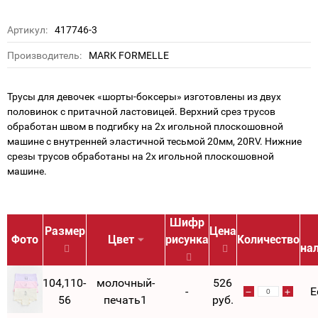
Артикул:
417746-3
Производитель:
MARK FORMELLE
Трусы для девочек «шорты-боксеры» изготовлены из двух
половинок с притачной ластовицей. Верхний срез трусов
обработан швом в подгибку на 2х игольной плоскошовной
машине с внутренней эластичной тесьмой 20мм, 20RV. Нижние
срезы трусов обработаны на 2х игольной плоскошовной
машине.
Шифр
Размер
Цена
Фото
Цвет
рисунка
Количество
на
104,110-
молочный-
526
-
Е
56
печать1
руб.