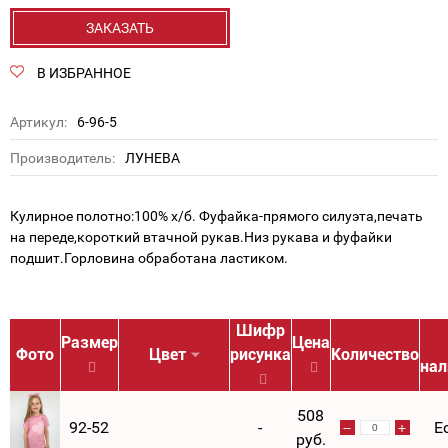
ЗАКАЗАТЬ
В ИЗБРАННОЕ
Артикул:
6-96-5
Производитель:
ЛУНЕВА
Кулирное полотно:100% х/б. Фуфайка-прямого силуэта,печать
на переде,короткий втачной рукав.Низ рукава и фуфайки
подшит.Горловина обработана ластиком.
Шифр
Размер
Цена
Фото
Цвет
рисунка
Количество
нал
508
92-52
-
Е
руб.