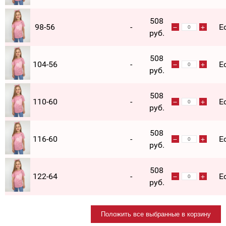
508
98-56
-
Е
руб.
508
104-56
-
Е
руб.
508
110-60
-
Е
руб.
508
116-60
-
Е
руб.
508
122-64
-
Е
руб.
Положить все выбранные в корзину