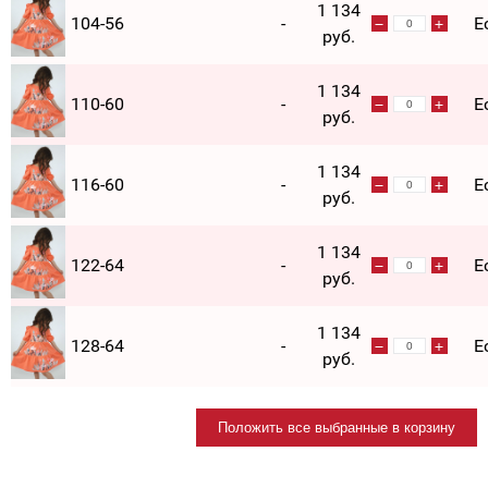
1 134
104-56
-
Е
руб.
1 134
110-60
-
Е
руб.
1 134
116-60
-
Е
руб.
1 134
122-64
-
Е
руб.
1 134
128-64
-
Е
руб.
Положить все выбранные в корзину