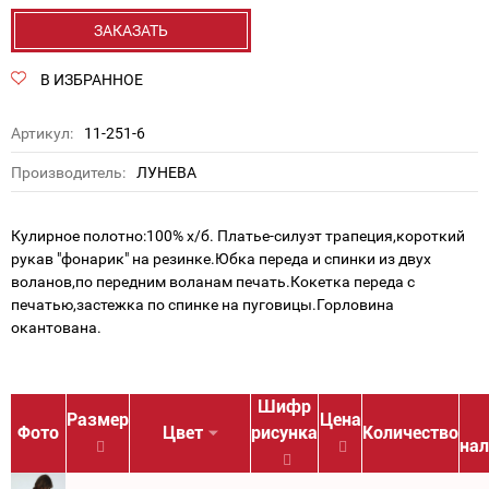
ЗАКАЗАТЬ
В ИЗБРАННОЕ
Артикул:
11-251-6
Производитель:
ЛУНЕВА
Кулирное полотно:100% х/б. Платье-силуэт трапеция,короткий
рукав "фонарик" на резинке.Юбка переда и спинки из двух
воланов,по передним воланам печать.Кокетка переда с
печатью,застежка по спинке на пуговицы.Горловина
окантована.
Шифр
Размер
Цена
Фото
Цвет
рисунка
Количество
нал