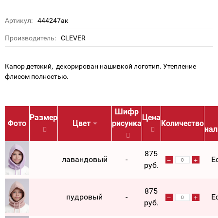
Артикул:
444247ак
Производитель:
CLEVER
Капор детский, декорирован нашивкой логотип. Утепление
флисом полностью.
Шифр
Размер
Цена
Фото
Цвет
рисунка
Количество
нал
875
лавандовый
-
Е
руб.
875
пудровый
-
Е
руб.