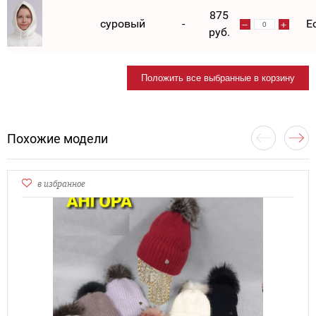
875
суровый
-
Е
руб.
Положить все выбранные в корзину
Похожие модели
в избранное