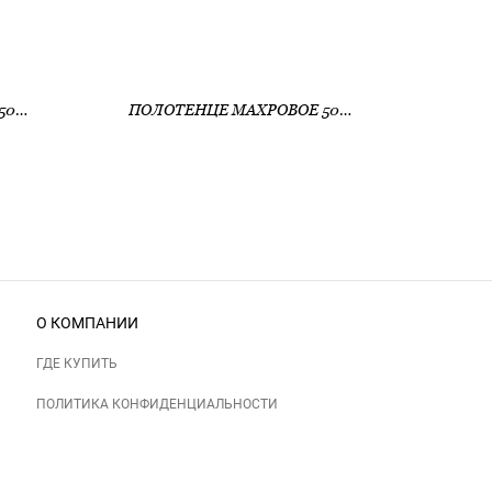
ПОЛОТЕНЦЕ МАХРОВОЕ 50*90 (420ГР) (АРТ. ДЮНА 50*90)
ПОЛОТЕНЦЕ МАХРОВОЕ 50*90 (420ГР) (АРТ. ПАРАЛЛЕЛЬ 50*90)
О КОМПАНИИ
ГДЕ КУПИТЬ
ПОЛИТИКА КОНФИДЕНЦИАЛЬНОСТИ