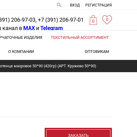
ВХОД
РЕГИСТРАЦИЯ
391) 206-97-03, +7 (391) 206-97-01
0
0
 канал в
MAX
и
Telegram
РЧАТОЧНЫЕ ИЗДЕЛИЯ
ТЕКСТИЛЬНЫЙ АССОРТИМЕНТ
О КОМПАНИИ
ОПТОВИКАМ
отенце махровое 50*90 (420гр) (АРТ. Кружево 50*90)
ЗАКАЗАТЬ