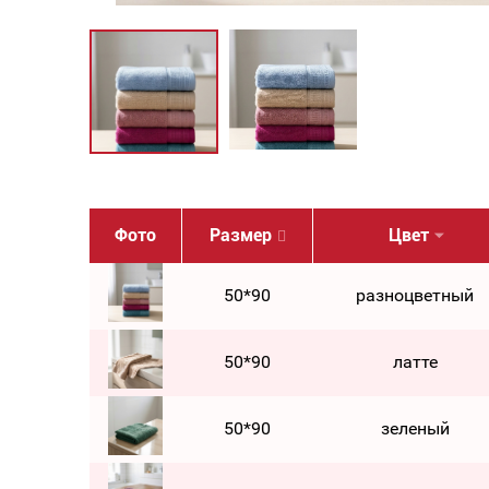
Фото
Размер
Цвет
50*90
разноцветный
50*90
латте
50*90
зеленый