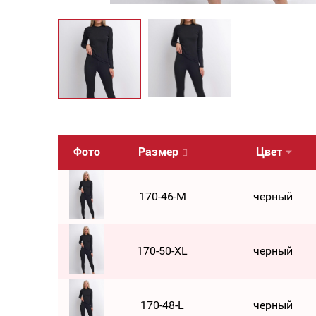
Фото
Размер
Цвет
170-46-M
черный
170-50-XL
черный
170-48-L
черный