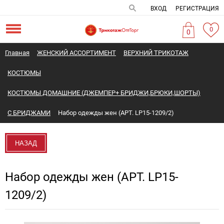
ВХОД
РЕГИСТРАЦИЯ
0
0
Главная
ЖЕНСКИЙ АССОРТИМЕНТ
ВЕРХНИЙ ТРИКОТАЖ
КОСТЮМЫ
КОСТЮМЫ ДОМАШНИЕ (ДЖЕМПЕР+ БРИДЖИ,БРЮКИ,ШОРТЫ)
С БРИДЖАМИ
Набор одежды жен (АРТ. LP15-1209/2)
НАЗАД
Набор одежды жен (АРТ. LP15-
1209/2)