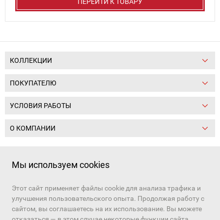
ПЕРЕЙТИ К ТОВАРУ
КОЛЛЕКЦИИ
ПОКУПАТЕЛЮ
УСЛОВИЯ РАБОТЫ
О КОМПАНИИ
Следите за нами:
Мы используем cookies
Этот сайт применяет файлы cookie для анализа трафика и
+7 (391) 206-97-03, +7 (391) 206-97-01
улучшения пользовательского опыта. Продолжая работу с
Наш канал в
MAX
и
Telegram
сайтом, вы соглашаетесь на их использование. Вы можете
e-mail:
sale10@tot24.ru
отказаться — в этом случае некоторые функции сайта