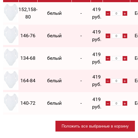
152,158-
419
белый
-
Е
80
руб.
419
146-76
белый
-
Е
руб.
419
134-68
белый
-
Е
руб.
419
164-84
белый
-
Е
руб.
419
140-72
белый
-
Е
руб.
Положить все выбранные в корзину