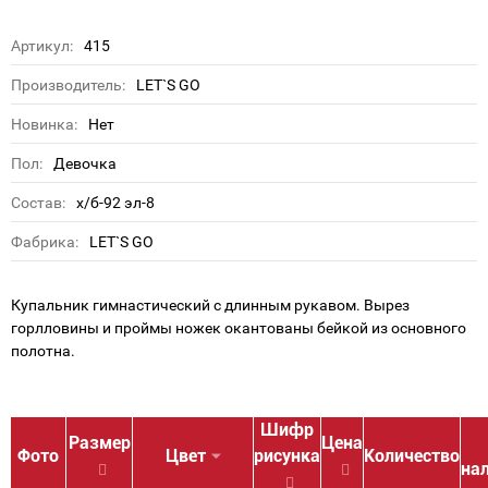
Артикул:
415
Производитель:
LET`S GO
Новинка:
Нет
Пол:
Девочка
Состав:
х/б-92 эл-8
Фабрика:
LET`S GO
Купальник гимнастический с длинным рукавом. Вырез
горлловины и проймы ножек окантованы бейкой из основного
полотна.
Шифр
Размер
Цена
Фото
Цвет
рисунка
Количество
на