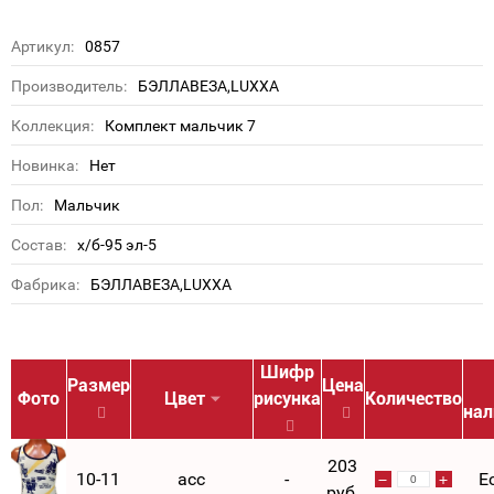
Артикул:
0857
Производитель:
БЭЛЛАВЕЗА,LUXXA
Коллекция:
Комплект мальчик 7
Новинка:
Нет
Пол:
Мальчик
Состав:
х/б-95 эл-5
Фабрика:
БЭЛЛАВЕЗА,LUXXA
Шифр
Размер
Цена
Фото
Цвет
рисунка
Количество
нал
203
10-11
асс
-
Е
руб.