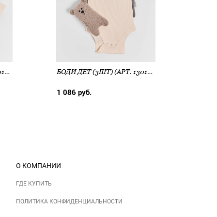
БОДИ ДЕТ (3ШТ) (АРТ. 13015-1-3)
БОДИ ДЕТ (3ШТ) (АРТ. 13015-3)
1 086 руб.
757 
О КОМПАНИИ
ГДЕ КУПИТЬ
ПОЛИТИКА КОНФИДЕНЦИАЛЬНОСТИ