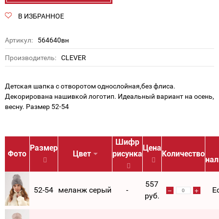
В ИЗБРАННОЕ
Артикул:
564640вн
Производитель:
CLEVER
Детская шапка с отворотом однослойная,без флиса.
Декорирована нашивкой логотип. Идеальный вариант на осень,
весну. Размер 52-54
Шифр
Размер
Цена
Фото
Цвет
рисунка
Количество
нал
557
52-54
меланж серый
-
Е
руб.