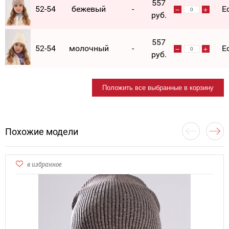
557
52-54
бежевый
-
Е
руб.
557
52-54
молочный
-
Е
руб.
Положить все выбранные в корзину
Похожие модели
в избранное