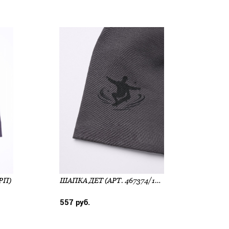
РП)
ШАПКА ДЕТ (АРТ. 467374/1РП)
557 руб.
525 