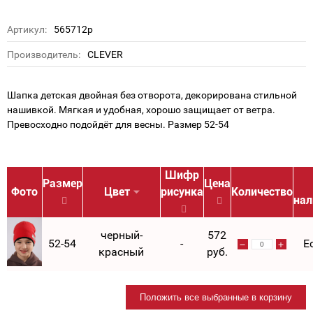
Артикул:
565712р
Производитель:
CLEVER
Шапка детская двойная без отворота, декорирована стильной
нашивкой. Мягкая и удобная, хорошо защищает от ветра.
Превосходно подойдёт для весны. Размер 52-54
Шифр
Размер
Цена
Фото
Цвет
рисунка
Количество
нал
черный-
572
52-54
-
Е
красный
руб.
Положить все выбранные в корзину