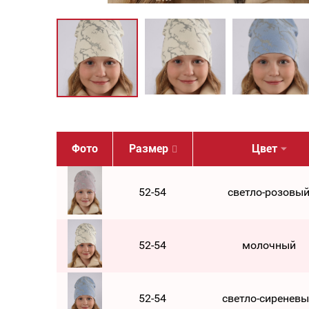
Фото
Размер
Цвет
52-54
светло-розовы
52-54
молочный
52-54
светло-сиренев