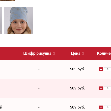
Шифр рисунка
Цена
Количе
й
-
509 руб.
-
509 руб.
ый
-
509 руб.