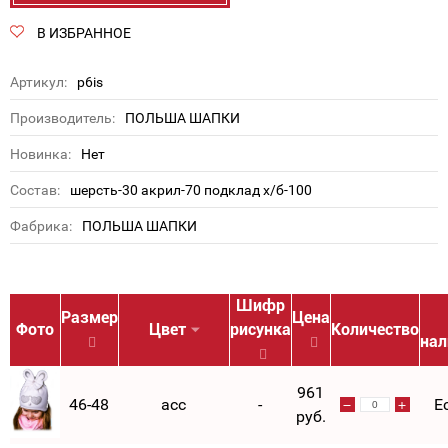
В ИЗБРАННОЕ
Артикул:
p6is
Производитель:
ПОЛЬША ШАПКИ
Новинка:
Нет
Состав:
шерсть-30 акрил-70 подклад х/б-100
Фабрика:
ПОЛЬША ШАПКИ
Шифр
Размер
Цена
Фото
Цвет
рисунка
Количество
нал
961
46-48
асс
-
Е
руб.