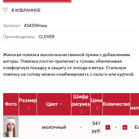
В ИЗБРАННОЕ
Артикул:
454359паш
Производитель:
CLEVER
Женская повязка высококачественной пряжи с добавлением
ангоры. Повязка плотно прилегает к голове, обеспечивая
комфортную посадку и защиту от холода и ветра. Стильную
повязку на голову можно комбинировать с пальто или курткой.
Шифр
Размер
Цена
Фото
Цвет
рисунка
Количество
нал
541
молочный
-
Е
руб.