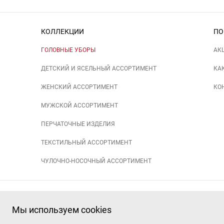
КОЛЛЕКЦИИ
ПО
ГОЛОВНЫЕ УБОРЫ
АК
ДЕТСКИЙ И ЯСЕЛЬНЫЙ АССОРТИМЕНТ
КА
ЖЕНСКИЙ АССОРТИМЕНТ
КО
МУЖСКОЙ АССОРТИМЕНТ
ПЕРЧАТОЧНЫЕ ИЗДЕЛИЯ
ТЕКСТИЛЬНЫЙ АССОРТИМЕНТ
ЧУЛОЧНО-НОСОЧНЫЙ АССОРТИМЕНТ
+7 (391) 206-97-03, +7 (391) 206-97-01
Мы используем cookies
Наш канал в
MAX
и
Telegram
e-mail:
sale10@tot24.ru