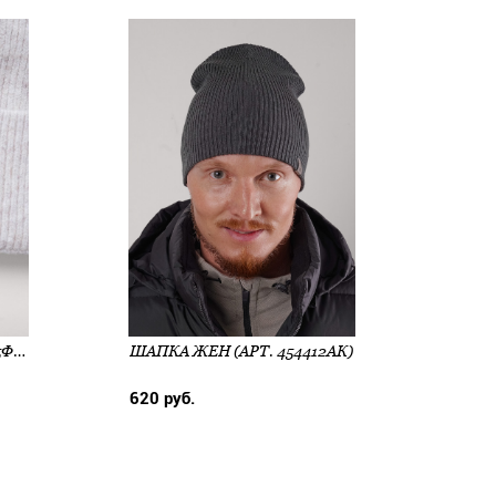
ШАПКА ЖЕН (АРТ. 464725ФЭШ)
ШАПКА ЖЕН (АРТ. 454412АК)
620 руб.
747 