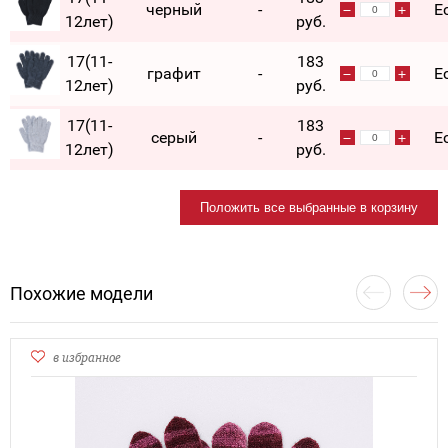
черный
-
Е
12лет)
руб.
17(11-
183
графит
-
Е
12лет)
руб.
17(11-
183
серый
-
Е
12лет)
руб.
Положить все выбранные в корзину
Похожие модели
в избранное