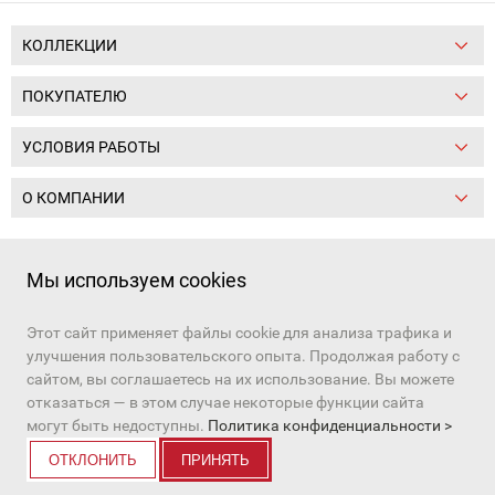
КОЛЛЕКЦИИ
ПОКУПАТЕЛЮ
УСЛОВИЯ РАБОТЫ
О КОМПАНИИ
Следите за нами:
Мы используем cookies
Этот сайт применяет файлы cookie для анализа трафика и
+7 (391) 206-97-03, +7 (391) 206-97-01
улучшения пользовательского опыта. Продолжая работу с
Наш канал в
MAX
и
Telegram
сайтом, вы соглашаетесь на их использование. Вы можете
e-mail:
sale10@tot24.ru
отказаться — в этом случае некоторые функции сайта
© Все права защищены
могут быть недоступны.
Политика конфиденциальности >
ОТКЛОНИТЬ
ПРИНЯТЬ
Разработка сайта
:
ITB company