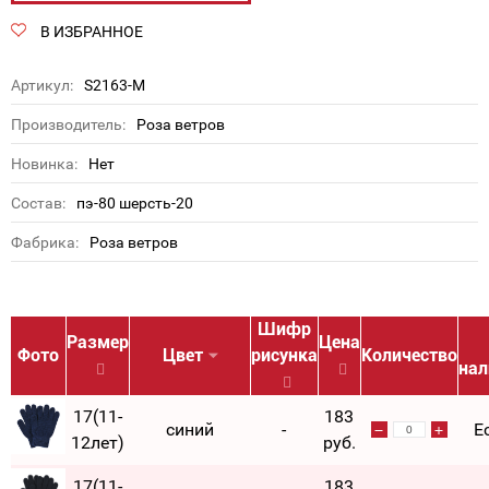
В ИЗБРАННОЕ
Артикул:
S2163-M
Производитель:
Роза ветров
Новинка:
Нет
Состав:
пэ-80 шерсть-20
Фабрика:
Роза ветров
Шифр
Размер
Цена
Фото
Цвет
рисунка
Количество
нал
17(11-
183
синий
-
Е
12лет)
руб.
17(11-
183