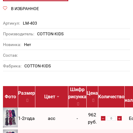
В ИЗБРАННОЕ
Артикул:
LM-403
Производитель:
COTTON-KIDS
Новинка:
Нет
Состав:
Фабрика:
COTTON-KIDS
Шифр
Размер
Цена
Фото
Цвет
рисунка
Количество
нал
962
1-2года
асс
-
Е
руб.