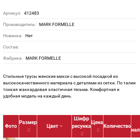
Артикул:
412483
Производитель:
MARK FORMELLE
Новинка:
Нет
Состав:
Фабрика:
MARK FORMELLE
Стильные трусы женские макси с высокой посадкой из
высококачественного материала с деталями из сетки. По талии
тонкая жаккардовая эластичная тесьма. Комфортная и
удобная модель на каждый день.
Шифр
Размер
Цена
Фото
Цвет
рисунка
Количество
нал