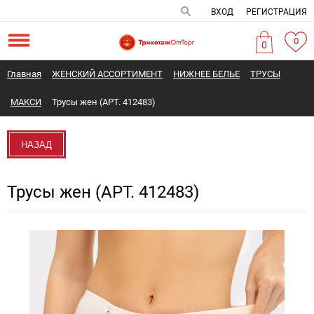
ВХОД
РЕГИСТРАЦИЯ
0
0
Главная
ЖЕНСКИЙ АССОРТИМЕНТ
НИЖНЕЕ БЕЛЬЕ
ТРУСЫ
МАКСИ
Трусы жен (АРТ. 412483)
НАЗАД
Трусы жен (АРТ. 412483)
Новинка