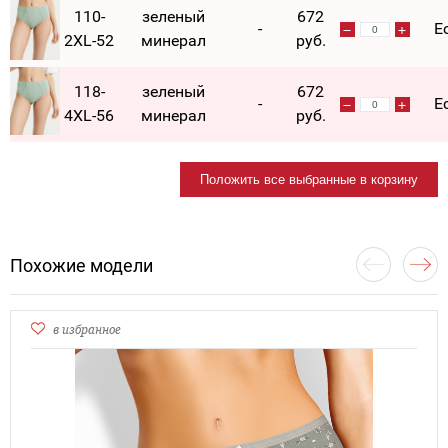
110-
зеленый
672
-
Е
2XL-52
минерал
руб.
118-
зеленый
672
-
Е
4XL-56
минерал
руб.
Положить все выбранные в корзину
Похожие модели
в избранное