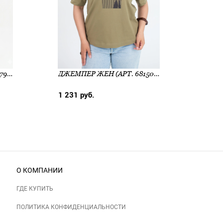
ДЖЕМПЕР ЖЕН (АРТ. 658790)
ДЖЕМПЕР ЖЕН (АРТ. 681503)
1 231 руб.
1 167
О КОМПАНИИ
ГДЕ КУПИТЬ
ПОЛИТИКА КОНФИДЕНЦИАЛЬНОСТИ