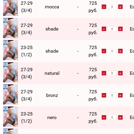
27-29
725
mocca
-
Е
(3/4)
руб.
27-29
725
shade
-
Е
(3/4)
руб.
23-25
725
shade
-
Е
(1/2)
руб.
27-29
725
natural
-
Е
(3/4)
руб.
27-29
725
bronz
-
Е
(3/4)
руб.
23-25
725
nero
-
Е
(1/2)
руб.