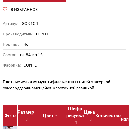
В ИЗБРАННОЕ
Артикул:
8С-91СП
Производитель:
CONTE
Новинка:
Нет
Состав:
па-84; эл-16
Фабрика:
CONTE
Плотные чулки из мультифиламентных нитей с ажурной
самоподдерживающейся эластичной резинкой
Шифр
Размер
Цена
Фото
Цвет
рисунка
Количество
нал