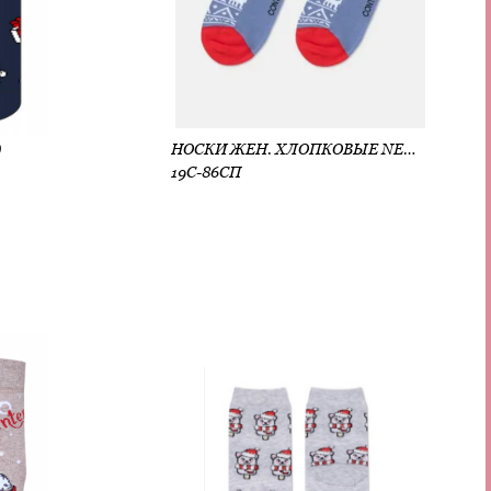
)
НОСКИ ЖЕН. ХЛОПКОВЫЕ NEW YEAR 19С-86СП (АРТ. 19С-86СП)
19С-86СП