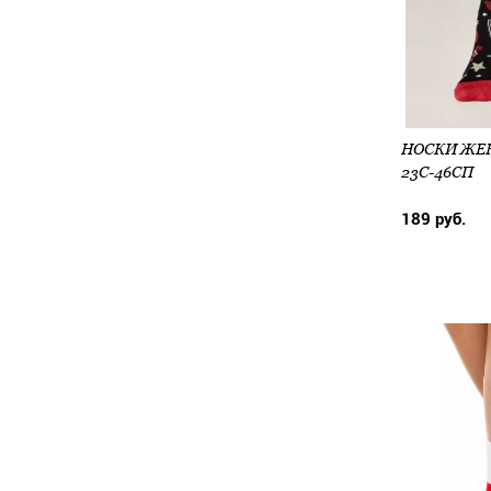
23С-46СП
189 руб.