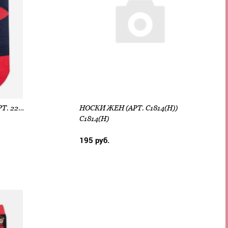
НОСКИ ЖЕН NEW YEAR (АРТ. 22С-25СП)
НОСКИ ЖЕН (АРТ. С1814(Н))
С1814(Н)
195 руб.