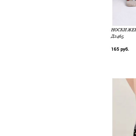
НОСКИ ЖЕН 
Д2465
165 руб.