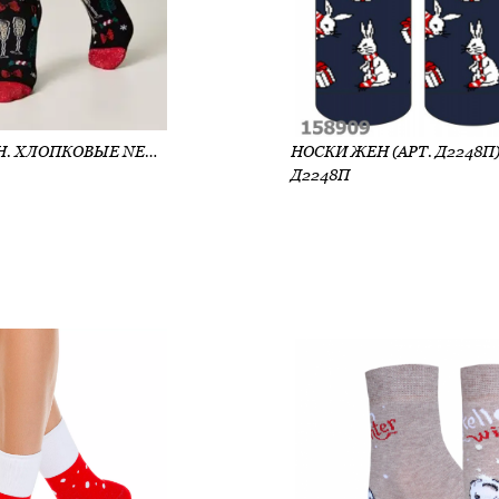
НОСКИ ЖЕН. ХЛОПКОВЫЕ NEW YEAR (АРТ. 23С-46СП)
НОСКИ ЖЕН (АРТ. Д2248П
Д2248П