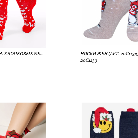
НОСКИ ЖЕН. ХЛОПКОВЫЕ NEW YEAR (АРТ. 20С-61СП)
НОСКИ ЖЕН (АРТ. 20С1133
20С1133