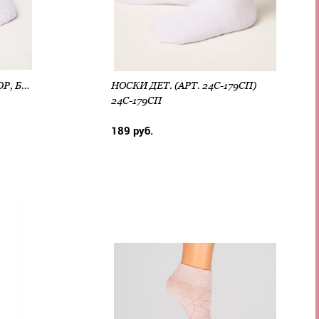
НОСКИ ДЕТ. TIP-TOP (ДЕКОР, БАНТИКИ) (АРТ. 25С-1СП)
НОСКИ ДЕТ. (АРТ. 24С-179СП)
24С-179СП
189 руб.