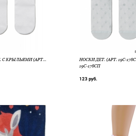
НОСКИ ДЕТ. С КРЫЛЬЯМИ (АРТ. 18С-157СП)
НОСКИ ДЕТ. (АРТ. 19С-178
19С-178СП
123 руб.