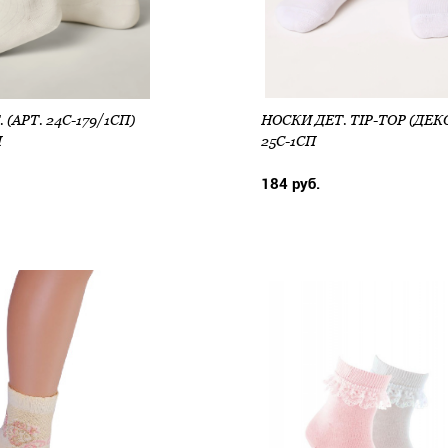
 (АРТ. 24С-179/1СП)
П
25С-1СП
184 руб.