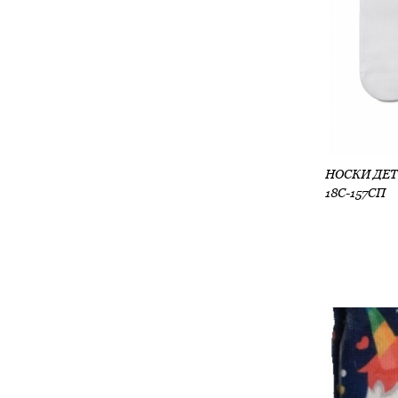
18С-157СП