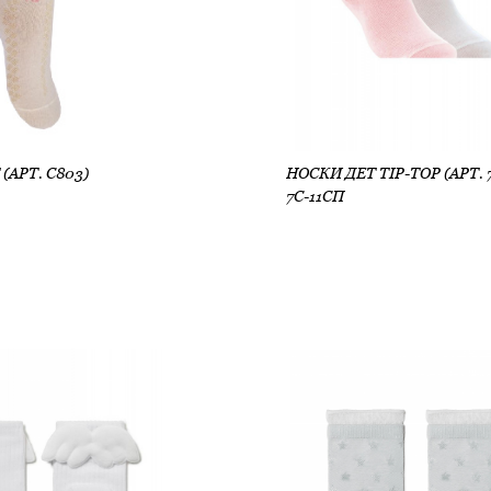
(АРТ. С803)
7С-11СП