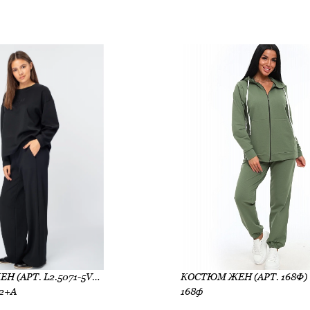
КОСТЮМ ЖЕН (АРТ. L2.5071-5VD2+A)
КОСТЮМ ЖЕН (АРТ. 168Ф)
D2+A
168ф