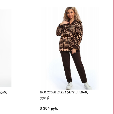
548)
КОСТЮМ ЖЕН (АРТ. 33В-Ф)
33в-ф
3 304 руб.