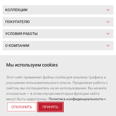
КОЛЛЕКЦИИ
ПОКУПАТЕЛЮ
УСЛОВИЯ РАБОТЫ
О КОМПАНИИ
Следите за нами:
Мы используем cookies
Этот сайт применяет файлы cookie для анализа трафика и
+7 (391) 206-97-03, +7 (391) 206-97-01
улучшения пользовательского опыта. Продолжая работу с
Наш канал в
MAX
и
Telegram
сайтом, вы соглашаетесь на их использование. Вы можете
e-mail:
sale10@tot24.ru
отказаться — в этом случае некоторые функции сайта
© Все права защищены
могут быть недоступны.
Политика конфиденциальности >
ОТКЛОНИТЬ
ПРИНЯТЬ
Разработка сайта
:
ITB company