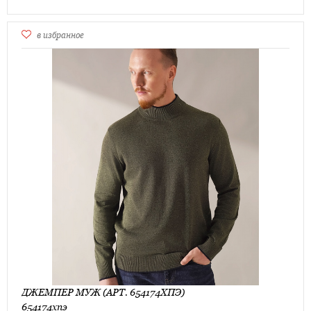
в избранное
ДЖЕМПЕР МУЖ (АРТ. 654174ХПЭ)
654174хпэ