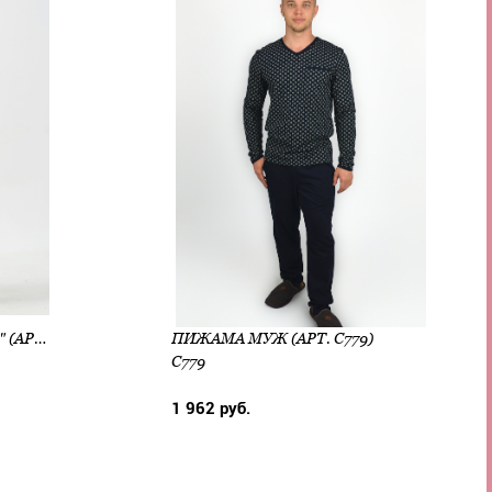
ПИЖАМА МУЖ "МАТРИЦА" (АРТ. 2175-К)
ПИЖАМА МУЖ (АРТ. С779)
С779
1 962 руб.