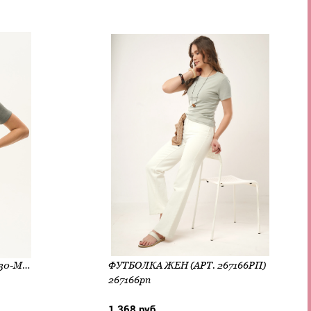
ФУТБОЛКА ЖЕН (АРТ. K0430-M72.5F08)
ФУТБОЛКА ЖЕН (АРТ. 267166РП)
267166рп
1 368 руб.