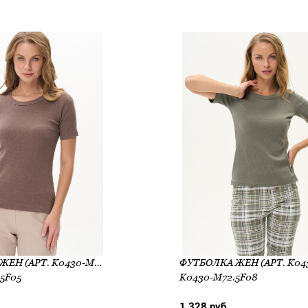
ФУТБОЛКА ЖЕН (АРТ. K0430-M82.5F05)
5F05
K0430-M72.5F08
1 328 руб.