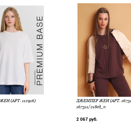
ЕН (АРТ. 112916)
167311/218сд_п
2 067 руб.