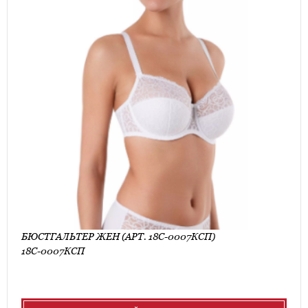
БЮСТГАЛЬТЕР ЖЕН (АРТ. 18С-0007КСП)
18С-0007КСП