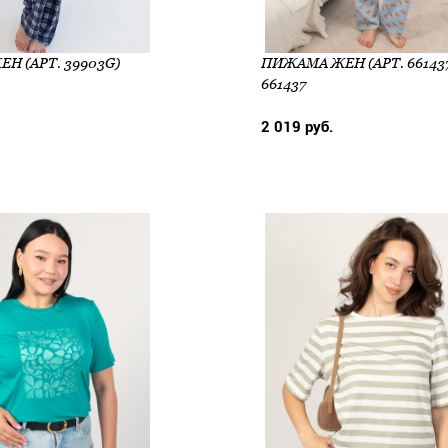
Н (АРТ. 39903G)
ПИЖАМА ЖЕН (АРТ. 66143
661437
2 019 руб.