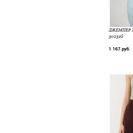
ДЖЕМПЕР Ж
30231G
1 167 руб.