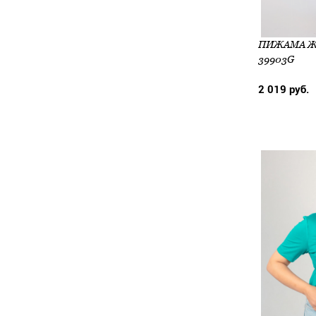
ПИЖАМА ЖЕ
39903G
2 019 руб.